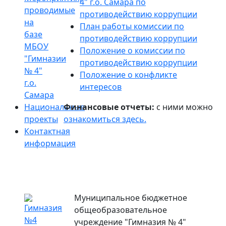
4" г.о. Самара по
проводимые
противодействию коррупции
на
План работы комиссии по
базе
противодействию коррупции
МБОУ
Положение о комиссии по
"Гимназии
противодействию коррупции
№ 4"
Положение о конфликте
г.о.
интересов
Самара
Национальные
Финансовые отчеты:
с ними можно
проекты
ознакомиться здесь.
Контактная
информация
Муниципальное бюджетное
общеобразовательное
учреждение "Гимназия № 4"