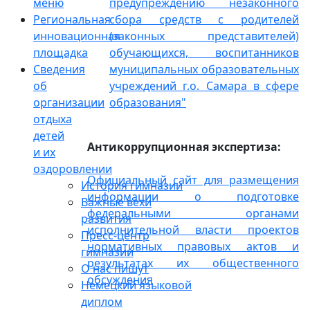
меню
предупреждению незаконного
Региональная
сбора средств с родителей
инновационная
(законных представителей)
площадка
обучающихся, воспитанников
Сведения
муниципальных образовательных
об
учреждений г.о. Самара в сфере
организации
образования"
отдыха
детей
Антикоррупционная экспертиза:
и их
оздоровлении
Официальный сайт для размещения
История гимназии
информации о подготовке
Важные вехи
федеральными органами
развития
исполнительной власти проектов
Пресс-центр
нормативных правовых актов и
гимназии
результатах их общественного
О нас пишут
обсуждения
Немецкий языковой
диплом