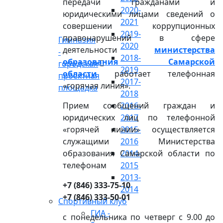
передачи гражданами и
2020-
юридическими лицами сведений о
2021
совершении коррупционных
2019-
правонарушений в сфере
Гимназия
2020
деятельности
министерства
-
2018-
образования Самарской
городская
2019
области
работает телефонная
проектная
2017-
«горячая линия».
площадка
2018
Прием сообщений граждан и
2016-
юридических лиц по телефонной
2017
«горячей линии» осуществляется
2015-
служащими Министерства
2016
образования Самарской области по
2014-
телефонам
2015
2013-
+7 (846) 333-75-10
2014
+7 (846) 333-50-01
Спортивный клуб
ГИА -
с понедельника по четверг с 9.00 до