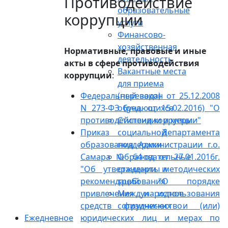
Противодействие
образовательные
коррупции
услуги
Финансово-
хозяйственная
Нормативные, правовые и иные
деятельность
акты в сфере противодействия
Вакантные места
коррупции
:
для приема
Федеральный закон от 25.12.2008
(перевода)
N 273-ФЗ (ред. от 15.02.2016) "О
обучающихся
противодействии коррупции"
Стипендии и меры
Приказ Департамента
социальной
образования Администрации г.о.
поддержки
Самара № 64-од от 27.01.2016г.
Образовательные
"Об утверждении методических
стандарты и
рекомендаций "О порядке
требования
привлечения и использования
Международное
средств физических и (или)
сотрудничество
Ежедневное
юридических лиц и мерах по