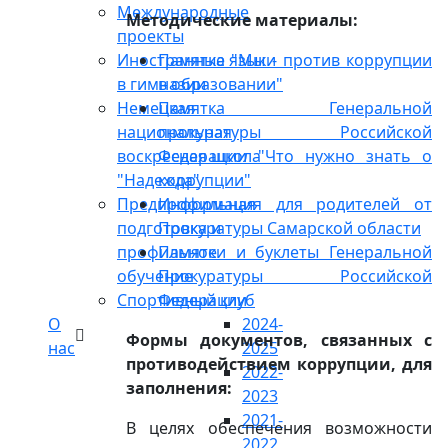
Международные
Методические материалы:
проекты
Иностранные языки
Памятка "Мы - против коррупции
в гимназии
в образовании"
Немецкая
Памятка Генеральной
национальная
прокуратуры Российской
воскресная школа
Федерации "Что нужно знать о
"Надежда"
коррупции"
Предпрофильная
Информация для родителей от
подготовка и
Прокуратуры Самарской области
профильное
Памятки и буклеты Генеральной
обучение
Прокуратуры Российской
Спортивный клуб
Федерации
О
2024-
Формы документов, связанных с
нас
2025
противодействием коррупции, для
2022-
заполнения:
2023
2021-
В целях обеспечения возможности
2022