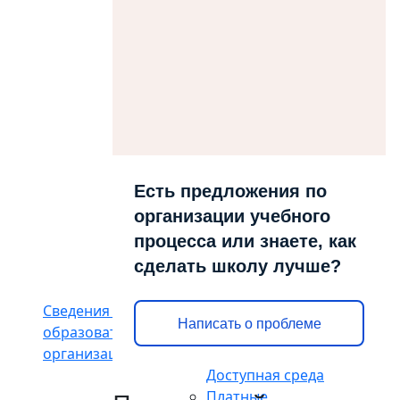
образовательной
организацией
Документы
Образование
Руководство
Педагогический
состав
Организация
питания в
Есть предложения по
образовательной
организации учебного
организации
процесса или знаете, как
Материально-
сделать школу лучше?
техническое
обеспечение и
Сведения об
оснащенность
Написать о проблеме
образовательной
образовательного
организации
процесса.
Доступная среда
Платные