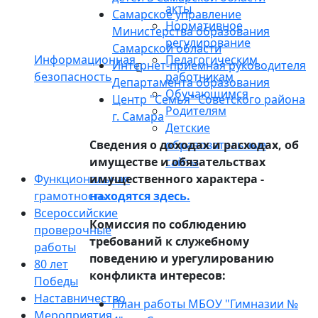
акты
Самарское управление
Нормативное
Министерства образования
регулирование
Самарской области
Информационная
Педагогическим
Интернет-приемная руководителя
безопасность
работникам
Департамента образования
Обучающимся
Центр "Семья" Советского района
Родителям
г. Самара
Детские
Сведения о доходах и расходах, об
образовательные
имуществе и обязательствах
сайты
Функциональная
имущественного характера -
грамотность
находятся здесь.
Всероссийские
Комиссия по соблюдению
проверочные
требований к служебному
работы
поведению и урегулированию
80 лет
конфликта интересов:
Победы
Наставничество
План работы МБОУ "Гимназии №
Мероприятия,