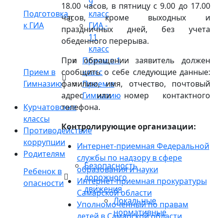
9
18.00 часов, в пятницу с 9.00 до 17.00
Подготовка
класс
часов, кроме выходных и
к ГИА
ГИА -
праздничных дней, без учета
11
обеденного перерыва.
класс
При обращении заявитель должен
Прием в 1
Прием в
сообщить о себе следующие данные:
класс
Гимназию
фамилию, имя, отчество, почтовый
Прием в
адрес или номер контактного
Гимназию
Курчатовские
телефона.
классы
Контролирующие организации:
Противодействие
коррупции
Интернет-приемная Федеральной
Родителям
службы по надзору в сфере
Безопасность
образования и науки
Ребенок в
дорожного
Интернет-приемная прокуратуры
опасности
движения
Самарской области
Локальные
Уполномоченный по правам
нормативные
детей в Самарской области